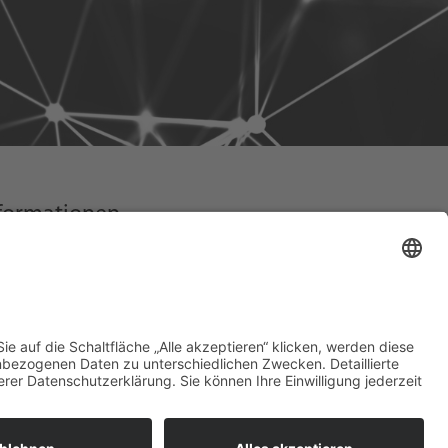
formationen
mepage
pressum
tenschutzerklärung
takt
er uns