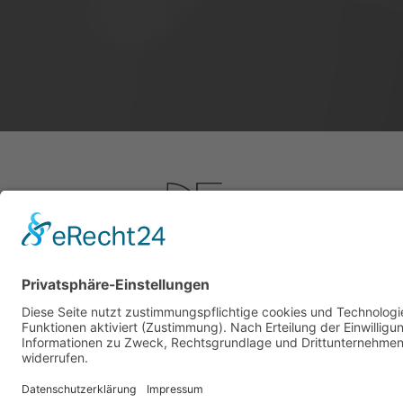
Digital Feil GmbH
Transparente IT-Beratung & zuverlässiger 
Service-Dienstleister.
Analyse - Planung - Implementierung -
Betrieb.
Wir unterstützen Ihr IT-Projekt als IT-
Dienstleister und Full-Service-Webagentu