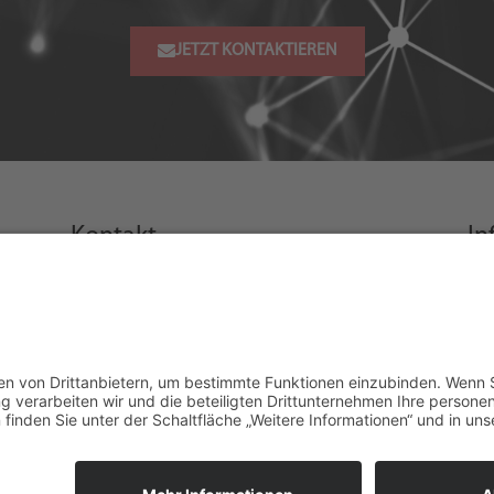
JETZT KONTAKTIEREN
Kontakt
In
E-Mail: info@digital-feil.com
Ho
Im
Telefon: +49 151 2054 3737
Da
Kon
IT-
Üb
r,