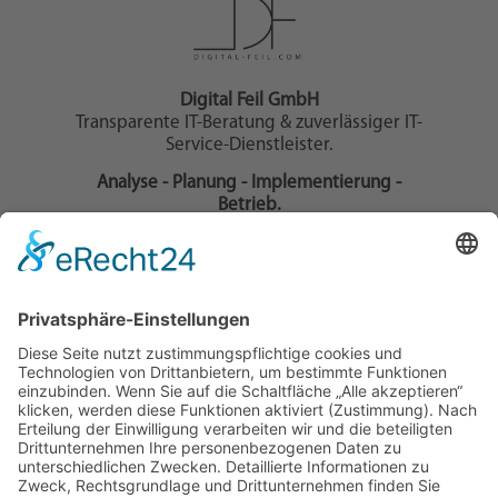
Digital Feil GmbH
Transparente IT-Beratung & zuverlässiger IT-
Service-Dienstleister.
Analyse - Planung - Implementierung -
Betrieb.
Wir unterstützen Ihr IT-Projekt als IT-
Dienstleister und Full-Service-Webagentur, mit
zielgerichteter IT-Beratung und Cloud-
Beratung.
Informationen
Homepage
Impressum
Datenschutzerklärung
Kontakt