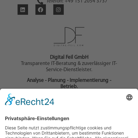
Telefon: +49 151 2054 3737
Digital Feil GmbH
Transparente IT-Beratung & zuverlässiger IT-
Service-Dienstleister.
Analyse - Planung - Implementierung -
Betrieb.
Wir unterstützen Ihr IT-Projekt als IT-
Dienstleister und Full-Service-Webagentur, mit
zielgerichteter IT-Beratung und Cloud-
Beratung.
Informationen