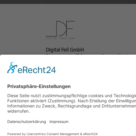
Digital Feil GmbH
Transparente IT-Beratung & zuverlässiger 
Service-Dienstleister.
Analyse - Planung - Implementierung -
Betrieb.
Wir unterstützen Ihr IT-Projekt als IT-
Dienstleister und Full-Service-Webagentu
mit zielgerichteter IT-Beratung und Cloud
Beratung.