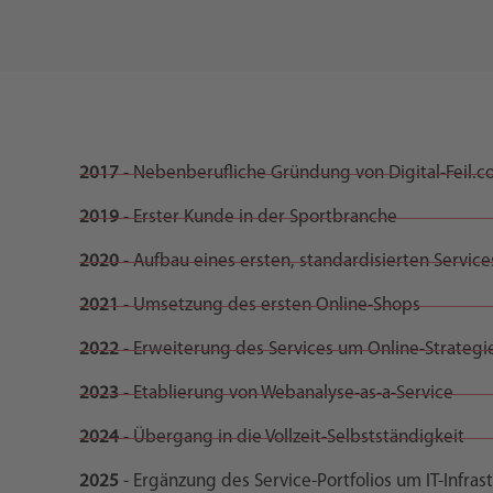
2017
- Nebenberufliche Gründung von Digital-Feil.
2019
- Erster Kunde in der Sportbranche
2020
- Aufbau eines ersten, standardisierten Servi
2021
- Umsetzung des ersten Online-Shops
2022
- Erweiterung des Services um Online-Strategi
2023
- Etablierung von Webanalyse-as-a-Service
2024
- Übergang in die Vollzeit-Selbstständigkeit
2025
- Ergänzung des Service-Portfolios um IT-Infra