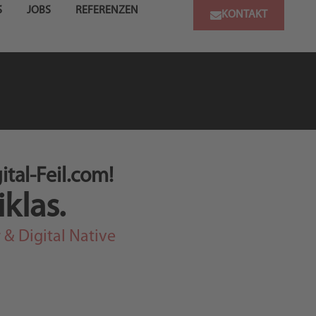
S
JOBS
REFERENZEN
KONTAKT
tal-Feil.com!
iklas.
 & Digital Native