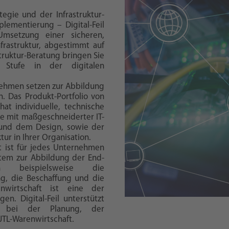
ategie und der Infrastruktur-
lementierung – Digital-Feil
Umsetzung einer sicheren,
frastruktur, abgestimmt auf
struktur-Beratung bringen Sie
 Stufe in der digitalen
nehmen setzen zur Abbildung
. Das Produkt-Portfolio von
hat individuelle, technische
Sie mit maßgeschneiderter IT-
g und dem Design, sowie der
ur in Ihrer Organisation.
t ist für jedes Unternehmen
stem zur Abbildung der End-
en beispielsweise die
ng, die Beschaffung und die
nwirtschaft ist eine der
n. Digital-Feil unterstützt
ng bei der Planung, der
JTL-Warenwirtschaft.