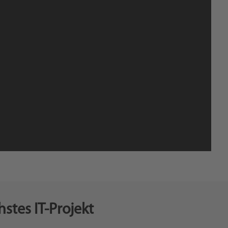
Websites,
s
Online-
hstes IT-Projekt
)
Shops &