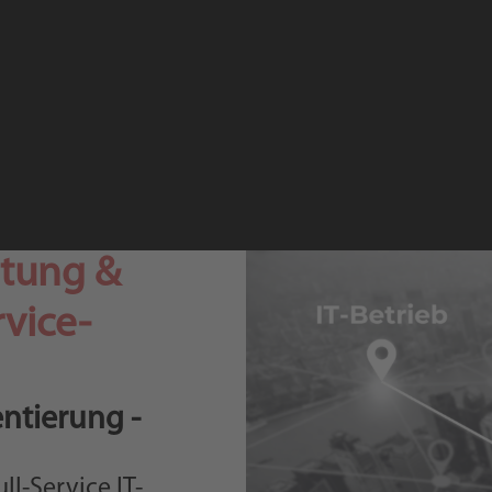
atung &
rvice-
ntierung -
ll-Service IT-