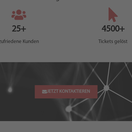
MEHR
ERFAHREN
MEHR
ERFAHREN
25+
4500+
zufriedene Kunden
Tickets gelöst
JETZT KONTAKTIEREN