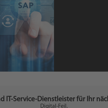
SAP
IT-
Consulting
Operation
 IT-Service-Dienstleister für Ihr näc
(IT-Betrieb
Digital-Feil.