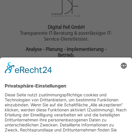
Digital Feil GmbH
Transparente IT-Beratung & zuverlässiger IT-
Service-Dienstleister.
Analyse - Planung - Implementierung -
Betrieb.
Wir unterstützen Ihr IT-Projekt als IT-
Dienstleister und Full-Service-Webagentur, mit
zielgerichteter IT-Beratung und Cloud-
Beratung.
Informationen
Homepage
Impressum
Datenschutzerklärung
Kontakt